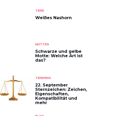
TIERE
Weißes Nashorn
MOTTEN
Schwarze und gelbe
Motte: Welche Art ist
das?
TIERKREIS
22. September
Sternzeichen: Zeichen,
Eigenschaften,
Kompatibilität und
mehr
BLOG