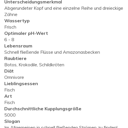
Unterscheidungsmerkmal
Abgerundeter Kopf und eine einzelne Reihe und dreieckige
Zähne
Wassertyp
Frisch
Optimaler pH-Wert
6 - 8
Lebensraum
Schnell fließende Flüsse und Amazonasbecken
Raubtiere
Botos, Krokodile, Schildkröten
Diät
Omnivore
Lieblingsessen
Fisch
Art
Fisch
Durchschnittliche Kupplungsgröße
5000
Slogan
Im Allgemeinen in schnell fließenden Strömen zu finden!