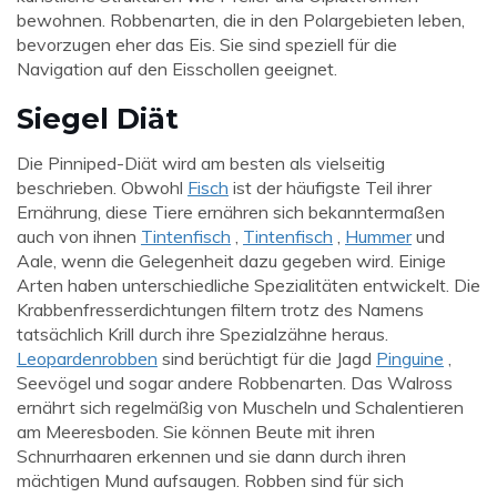
bewohnen. Robbenarten, die in den Polargebieten leben,
bevorzugen eher das Eis. Sie sind speziell für die
Navigation auf den Eisschollen geeignet.
Siegel Diät
Die Pinniped-Diät wird am besten als vielseitig
beschrieben. Obwohl
Fisch
ist der häufigste Teil ihrer
Ernährung, diese Tiere ernähren sich bekanntermaßen
auch von ihnen
Tintenfisch
,
Tintenfisch
,
Hummer
und
Aale, wenn die Gelegenheit dazu gegeben wird. Einige
Arten haben unterschiedliche Spezialitäten entwickelt. Die
Krabbenfresserdichtungen filtern trotz des Namens
tatsächlich Krill durch ihre Spezialzähne heraus.
Leopardenrobben
sind berüchtigt für die Jagd
Pinguine
,
Seevögel und sogar andere Robbenarten. Das Walross
ernährt sich regelmäßig von Muscheln und Schalentieren
am Meeresboden. Sie können Beute mit ihren
Schnurrhaaren erkennen und sie dann durch ihren
mächtigen Mund aufsaugen. Robben sind für sich