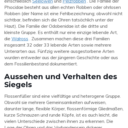
einschließlich
Seelöwen
und
Pelzrobben
. Die Familie der
Phocidae besteht aus allen echten Robben oder ohrlosen
Robben (der Name ist eine Fehlbezeichnung; obwohl nicht
sichtbar, befinden sich die Ohren tatsächlich unter der
Haut). Die Familie der Odobenidae ist die dritte und
kleinste Gruppe. Es enthält nur eine einzige lebende Art,
die
Walross
. Zusammen machen diese drei Familien
insgesamt 32 oder 33 lebende Arten sowie mehrere
Unterarten aus. Fünfzig weitere ausgestorbene Arten
wurden entweder aus der jüngeren Geschichte oder aus
dem Fossilienbestand dokumentiert.
Aussehen und Verhalten des
Siegels
Flossenfüßer sind eine vielfältige und heterogene Gruppe.
Obwohl sie mehrere Gemeinsamkeiten aufweisen,
darunter lange, flexible Körper, flossenförmige Gliedmaßen,
kurze Schnauzen und runde Köpfe, ist es auch leicht, die
vielen Unterschiede zwischen ihnen zu erkennen. Die
Lage der Ohren und das Vorhandensein dickerer