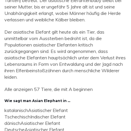
Tanten) betreut. Der asiatische Elefantenbaby bleibt bei
seiner Mutter, bis er ungefähr 5 Jahre alt ist und seine
Unabhängigkeit erlangt, wobei Männer häufig die Herde
verlassen und weibliche Kälber bleiben.
Der asiatische Elefant gilt heute als ein Tier, das
unmittelbar vom Aussterben bedroht ist, da die
Populationen asiatischer Elefanten kritisch
zurückgegangen sind. Es wird angenommen, dass
asiatische Elefanten hauptsächlich unter dem Verlust ihres
Lebensraums in Form von Entwaldung und der Jagd nach
ihren Elfenbeinstoßzähnen durch menschliche Wilderer
leiden.
Alle anzeigen 57 Tiere, die mit A beginnen
Wie sagt man Asian Elephant in ...
katalanisch
Asiatischer Elefant
Tschechisch
Indischer Elefant
dänisch
Asiatischer Elefant
Deutsche
Asiatischer Elefant