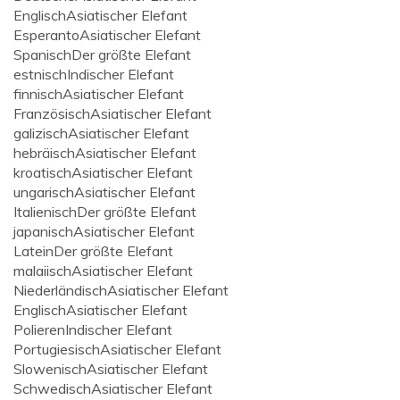
Englisch
Asiatischer Elefant
Esperanto
Asiatischer Elefant
Spanisch
Der größte Elefant
estnisch
Indischer Elefant
finnisch
Asiatischer Elefant
Französisch
Asiatischer Elefant
galizisch
Asiatischer Elefant
hebräisch
Asiatischer Elefant
kroatisch
Asiatischer Elefant
ungarisch
Asiatischer Elefant
Italienisch
Der größte Elefant
japanisch
Asiatischer Elefant
Latein
Der größte Elefant
malaiisch
Asiatischer Elefant
Niederländisch
Asiatischer Elefant
Englisch
Asiatischer Elefant
Polieren
Indischer Elefant
Portugiesisch
Asiatischer Elefant
Slowenisch
Asiatischer Elefant
Schwedisch
Asiatischer Elefant